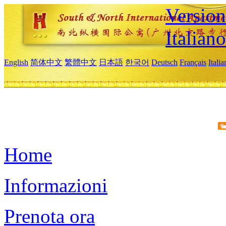
Version
Italiano
English
简体中文
繁體中文
日本語
한국어
Deutsch
Français
Itali
Home
Informazioni
Prenota ora