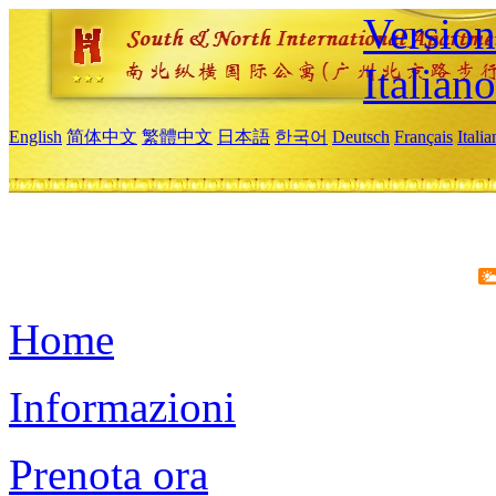
Version
Italiano
English
简体中文
繁體中文
日本語
한국어
Deutsch
Français
Itali
Home
Informazioni
Prenota ora