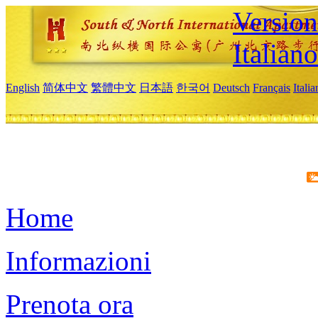
Version
Italiano
English
简体中文
繁體中文
日本語
한국어
Deutsch
Français
Itali
Home
Informazioni
Prenota ora