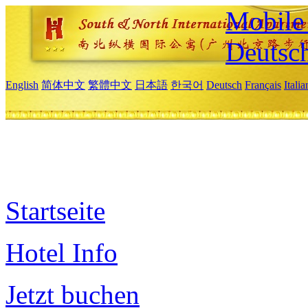
Mobile 
Deutsc
English
简体中文
繁體中文
日本語
한국어
Deutsch
Français
Itali
Startseite
Hotel Info
Jetzt buchen