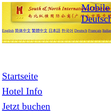
Mobile 
Deutsc
English
简体中文
繁體中文
日本語
한국어
Deutsch
Français
Itali
Startseite
Hotel Info
Jetzt buchen