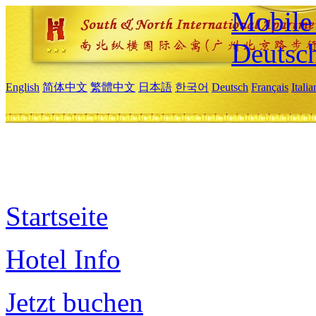
Mobile 
Deutsc
English
简体中文
繁體中文
日本語
한국어
Deutsch
Français
Itali
Startseite
Hotel Info
Jetzt buchen