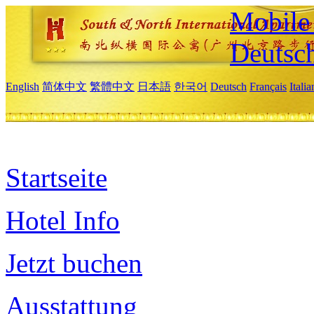
Mobile 
Deutsc
English
简体中文
繁體中文
日本語
한국어
Deutsch
Français
Itali
Startseite
Hotel Info
Jetzt buchen
Ausstattung