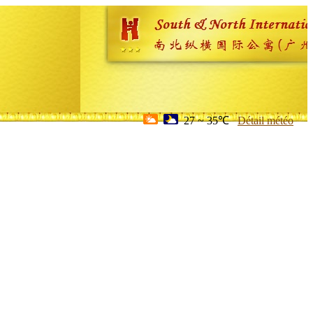
27 ~ 35℃
Détail météo