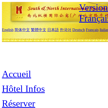
Versio
Françai
English
简体中文
繁體中文
日本語
한국어
Deutsch
Français
Itali
Accueil
Hôtel Infos
Réserver