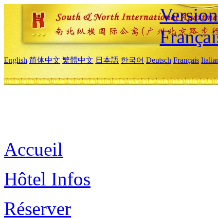
Versio
Françai
English
简体中文
繁體中文
日本語
한국어
Deutsch
Français
Itali
Accueil
Hôtel Infos
Réserver