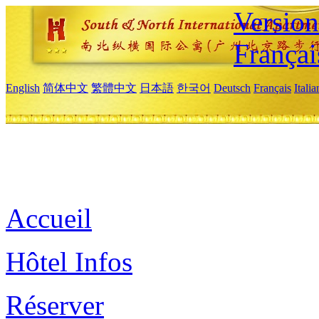
Versio
Françai
English
简体中文
繁體中文
日本語
한국어
Deutsch
Français
Itali
Accueil
Hôtel Infos
Réserver