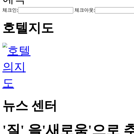
체크인:
체크아웃:
호텔지도
뉴스 센터
'질' 을'새로움'으로