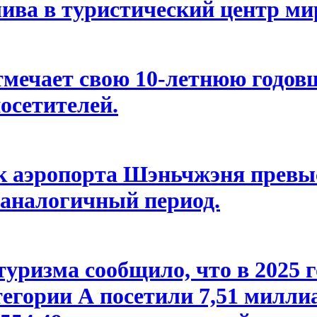
ва в туристический центр мир
мечает свою 10-летнюю годовщ
осетителей.
ок аэропорта Шэньчжэня превы
 аналогичный период.
уризма сообщило, что в 2025 г
егории А посетили 7,51 миллиа