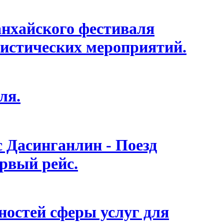
анхайского фестиваля
истических мероприятий.
ля.
с Дасинганлин - Поезд
ервый рейс.
остей сферы услуг для