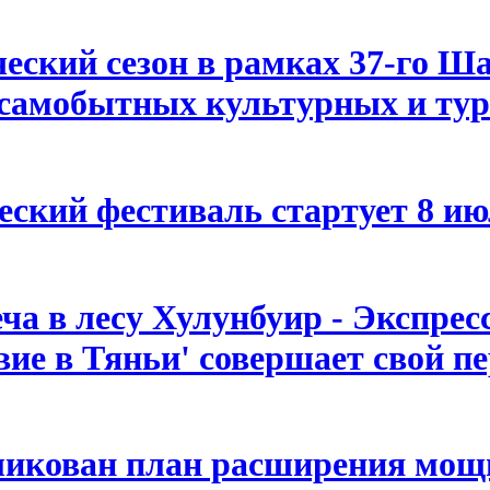
еский сезон в рамках 37-го Ш
самобытных культурных и тур
ский фестиваль стартует 8 ию
ча в лесу Хулунбуир - Экспрес
вие в Тяньи' совершает свой п
ликован план расширения мощн