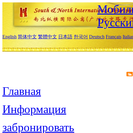
Мобиль
Русски
English
简体中文
繁體中文
日本語
한국어
Deutsch
Français
Itali
Главная
Информация
забронировать