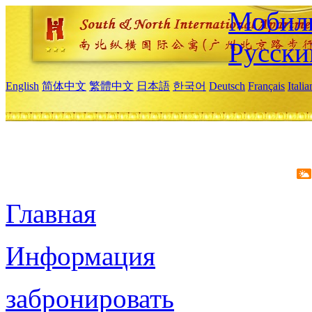
Мобиль
Русски
English
简体中文
繁體中文
日本語
한국어
Deutsch
Français
Itali
Главная
Информация
забронировать